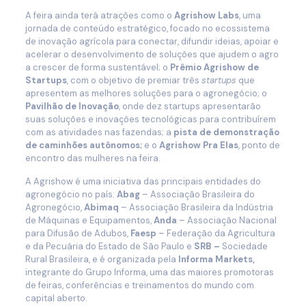
A feira ainda terá atrações como
o
Agrishow Labs
, uma
jornada de conteúdo estratégico, focado no ecossistema
de inovação agrícola para conectar, difundir ideias, apoiar e
acelerar o desenvolvimento de soluções que ajudem o agro
a crescer de forma sustentável; o
Prêmio Agrishow de
Startups
, com o objetivo de premiar três
startups
que
apresentem as melhores soluções para o agronegócio; o
Pavilhão de Inovação
, onde dez startups apresentarão
suas soluções e inovações tecnológicas para contribuírem
com as atividades nas fazendas; a
pista de demonstração
de caminhões autônomos;
e o
Agrishow Pra Elas
, ponto de
encontro das mulheres na feira.
A Agrishow é uma iniciativa das principais entidades do
agronegócio no país:
Abag
– Associação Brasileira do
Agronegócio,
Abimaq
– Associação Brasileira da Indústria
de Máquinas e Equipamentos,
Anda
– Associação Nacional
para Difusão de Adubos,
Faesp
– Federação da Agricultura
e da Pecuária do Estado de
São Paulo e
SRB –
Sociedade
Rural Brasileira, e é organizada pela
Informa Markets,
integrante do Grupo Informa, uma das maiores promotoras
de feiras, conferências e treinamentos do mundo com
capital aberto.