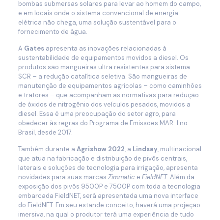
bombas submersas solares para levar ao homem do campo,
e em locais onde o sistema convencional de energia
elétrica não chega, uma solução sustentável para o
fornecimento de água.
A
Gates
apresenta as inovações relacionadas à
sustentabilidade de equipamentos movidos a diesel. Os
produtos são mangueiras ultra resistentes para sistema
SCR – a redução catalítica seletiva. São mangueiras de
manutenção de equipamentos agrícolas – como caminhões
e tratores – que acompanham as normativas para redução
de óxidos de nitrogênio dos veículos pesados, movidos a
diesel. Essa é uma preocupação do setor agro, para
obedecer às regras do Programa de Emissões MAR-I no
Brasil, desde 2017.
Também durante a
Agrishow 2022
, a
Lindsay
, multinacional
que atua na fabricação e distribuição de pivôs centrais,
laterais e soluções de tecnologia para irrigação, apresenta
novidades para suas marcas
Zimmatic
e
FieldNET
. Além da
exposição dos pivôs 9500P e 7500P com toda a tecnologia
embarcada FieldNET, será apresentada uma nova interface
do FieldNET. Em seu estande conceito, haverá uma projeção
imersiva, na qual o produtor terá uma experiência de tudo