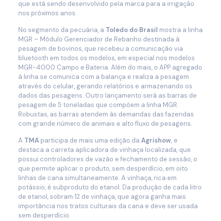
que está sendo desenvolvido pela marca para a irrigação
nos próximos anos.
No segmento da pecuária, a
Toledo do Brasil
mostra a linha
MGR – Módulo Gerenciador de Rebanho destinada à
pesagem de bovinos, que recebeu a comunicação via
bluetooth em todos os modelos, em especial nos modelos
MGR-4000 Campo e Bateria. Além do mais, o APP agregado
à linha se comunica com a balança e realiza a pesagem
através do celular, gerando relatórios e armazenando os
dados das pesagens. Outro lançamento será as barras de
pesagem de 5 toneladas que compõem a linha MGR.
Robustas, as barras atendem às demandas das fazendas
com grande número de animais e alto fluxo de pesagens.
A
TMA
participa de mais uma edição da
Agrishow
, e
destaca a carreta aplicadora de vinhaça localizada, que
possui controladores de vazão e fechamento de sessão, o
que permite aplicar o produto, sem desperdício, em oito
linhas de cana simultaneamente. A vinhaça, rica em
potássio, é subproduto do etanol. Da produção de cada litro
de etanol, sobram 12 de vinhaça, que agora ganha mais
importância nos tratos culturais da cana e deve ser usada
sem desperdício.