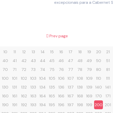
excepcionais para a Cabernet 
Prev page
10
11
12
13
14
15
16
17
18
19
20
21
40
41
42
43
44
45
46
47
48
49
50
51
70
71
72
73
74
75
76
77
78
79
80
81
100
101
102
103
104
105
106
107
108
109
110
111
130
131
132
133
134
135
136
137
138
139
140
141
160
161
162
163
164
165
166
167
168
169
170
171
190
191
192
193
194
195
196
197
198
199
200
201