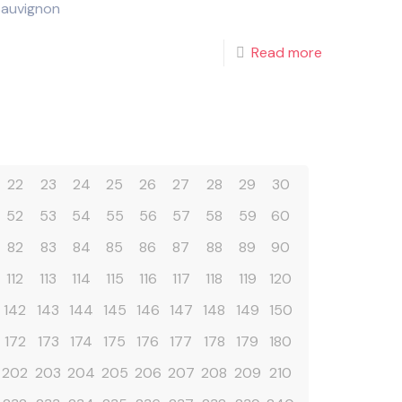
Sauvignon
Read more
22
23
24
25
26
27
28
29
30
52
53
54
55
56
57
58
59
60
82
83
84
85
86
87
88
89
90
112
113
114
115
116
117
118
119
120
142
143
144
145
146
147
148
149
150
172
173
174
175
176
177
178
179
180
202
203
204
205
206
207
208
209
210