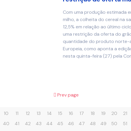
Com uma produção estimada em
milho, a colheita do cereal na 
12,5% em relação ao último cic
uma restrição da oferta do grã
quantidade do produto norte-a
Europeia, como aponta a ediçã
nesta quinta-feira (27) pela C
Prev page
10
11
12
13
14
15
16
17
18
19
20
21
40
41
42
43
44
45
46
47
48
49
50
51