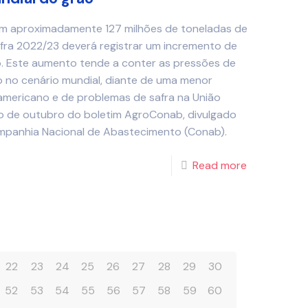
 aproximadamente 127 milhões de toneladas de
safra 2022/23 deverá registrar um incremento de
lo. Este aumento tende a conter as pressões de
o no cenário mundial, diante de uma menor
mericano e de problemas de safra na União
o de outubro do boletim AgroConab, divulgado
ompanhia Nacional de Abastecimento (Conab).
Read more
22
23
24
25
26
27
28
29
30
52
53
54
55
56
57
58
59
60