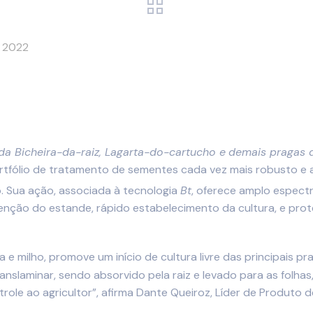
 2022
da Bicheira-da-raiz,
Lagarta-do-cartucho e
demais pragas de
ortfólio de tratamento de sementes cada vez mais robusto e
ão. Sua ação, associada à tecnologia
Bt
, oferece amplo espectr
nção do estande, rápido estabelecimento da cultura, e prote
oja e milho, promove um início de cultura livre das principais 
ranslaminar, sendo absorvido pela raiz e levado para as folha
trole ao agricultor”, afirma Dante Queiroz, Líder de Produt