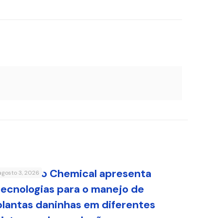
Sumitomo Chemical apresenta
agosto 3, 2026
tecnologias para o manejo de
plantas daninhas em diferentes