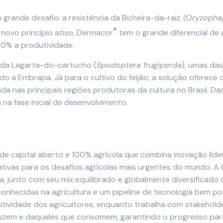
grande desafio: a resistência da Bicheira-da-raiz
(Oryzopha
®
 novo princípio ativo, Dermacor
tem o grande diferencial de 
20% a produtividade.
e da Lagarta-do-cartucho (
Spodoptera frugiperda
), umas das
o a Embrapa. Já para o cultivo do feijão, a solução oferece 
da nas principais regiões produtoras da cultura no Brasil. Da
na fase inicial de desenvolvimento.
 de capital aberto e 100% agrícola que combina inovação líde
ativas para os desafios agrícolas mais urgentes do mundo. A
va, junto com seu mix equilibrado e globalmente diversificad
conhecidas na agricultura e um pipeline de tecnologia bem po
ividade dos agricultores, enquanto trabalha com stakeholde
uzem e daqueles que consomem, garantindo o progresso para