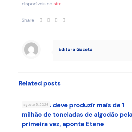
disponíveis no
site
.
Share
Editora Gazeta
Related posts
Nordeste deve produzir mais de 1
agosto 5, 2026
milhão de toneladas de algodão pel
primeira vez, aponta Etene