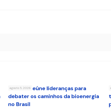
FenaBio reúne lideranças para
agosto 5, 2026
a
debater os caminhos da bioenergia
no Brasil