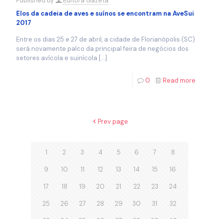
Published by
Editora Gazeta
Elos da cadeia de aves e suínos se encontram na AveSui
2017
Entre os dias 25 e 27 de abril, a cidade de Florianópolis (SC)
será novamente palco da principal feira de negócios dos
setores avícola e suinícola
[…]
0
Read more
Prev page
1
2
3
4
5
6
7
8
9
10
11
12
13
14
15
16
17
18
19
20
21
22
23
24
25
26
27
28
29
30
31
32