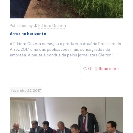
Published by
Editora Gazeta
Arroz no horizonte
A Editora Gazeta começou a produzir o Anuário Brasileiro do
Arroz 2017, uma das publicações mais consagradas da
empresa. A pauta é conduzida pelos jornalistas Cleiton
[…]
0
Read more
fevereiro 22, 2017