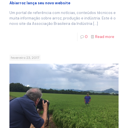
Abiarroz lança seu novo website
Um portal de referência com notícias, conteúdos técnicos e
muita informação sobre arroz, produção e indústria. Este é o
novo site da Associação Brasileira da Indústria
[…]
0
Read more
fevereiro 23, 2017