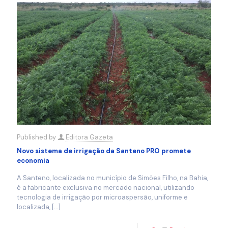
Published by
Editora Gazeta
Novo sistema de irrigação da Santeno PRO promete
economia
A Santeno, localizada no município de Simões Filho, na Bahia,
é a fabricante exclusiva no mercado nacional, utilizando
tecnologia de irrigação por microaspersão, uniforme e
localizada,
[…]