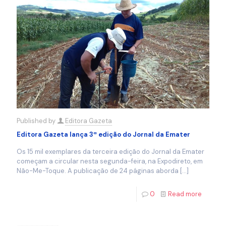
Published by
Editora Gazeta
Editora Gazeta lança 3ª edição do Jornal da Emater
Os 15 mil exemplares da terceira edição do Jornal da Emater
começam a circular nesta segunda-feira, na Expodireto, em
Não-Me-Toque. A publicação de 24 páginas aborda
[…]
0
Read more