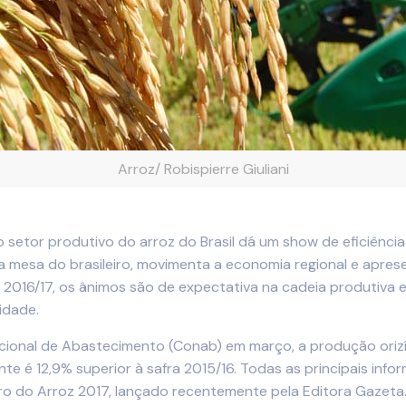
Arroz/ Robispierre Giuliani
 o setor produtivo do arroz do Brasil dá um show de eficiênc
 na mesa do brasileiro, movimenta a economia regional e apre
2016/17, os ânimos são de expectativa na cadeia produtiva em
idade.
ional de Abastecimento (Conab) em março, a produção orizíco
nte é 12,9% superior à safra 2015/16. Todas as principais in
eiro do Arroz 2017, lançado recentemente pela Editora Gazet