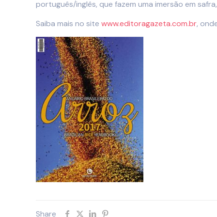
português/inglês, que fazem uma imersão em safra
Saiba mais no site
www.editoragazeta.com.br
, ond
Share