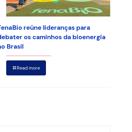
FenaBio reúne lideranças para
debater os caminhos da bioenergia
no Brasil
Read more