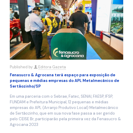
Published by
Editora Gazeta
Fenasucro & Agrocana terá espaço para exposição de
pequenas e médias empresas do APL Metalmecânico de
Sertãozinho/SP
Em uma parceria com o Sebrae, Fatec, SENAI, FAESP, IFSP,
FUNDAM e Prefeitura Municipal, 12 pequenas e médias
empresas do APL (Arranjo Produtivo Local) Metalmecânico
de Sertãozinho, que em sua nova fase passa a ser gerido
pelo CEISE Br, participarão pela primeira vez da Fenasucro &
Agrocana 2023