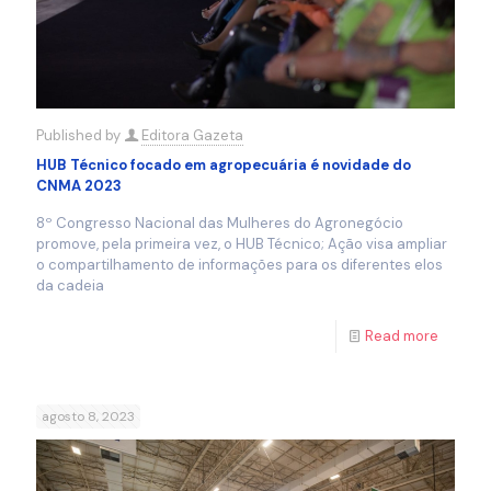
Published by
Editora Gazeta
HUB Técnico focado em agropecuária é novidade do
CNMA 2023
8º Congresso Nacional das Mulheres do Agronegócio
promove, pela primeira vez, o HUB Técnico; Ação visa ampliar
o compartilhamento de informações para os diferentes elos
da cadeia
Read more
agosto 8, 2023