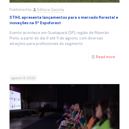
Published by
Editora Gazeta
STIHL apresenta lançamentos para o mercado florestal e
inovações na 5ª Expoforest
Evento acontece em Guatapará (SP), região de Ribeirão
Preto, a partir do dia 9 até 11 de agosto, com diversas
atrações para profissionais do segmento
Read more
agosto 9, 2023