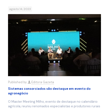
agosto 14, 2023
Published by
Editora Gazeta
Sistemas consorciados são destaque em evento do
agronegócio
O Master Meeting Milho, evento de destaque no calendário
agrícola, reuniu renomados especialistas e produtores rurais