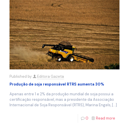
Published by
Editora Gazeta
Produção de soja responsável RTRS aumenta 30%
Apenas entre 1 e 2% da produção mundial de soja possui a
certificação responsável, mas a presidente da Associação
Internacional de Soja Responsável (RTRS), Marina Engels,
[…]
0
Read more