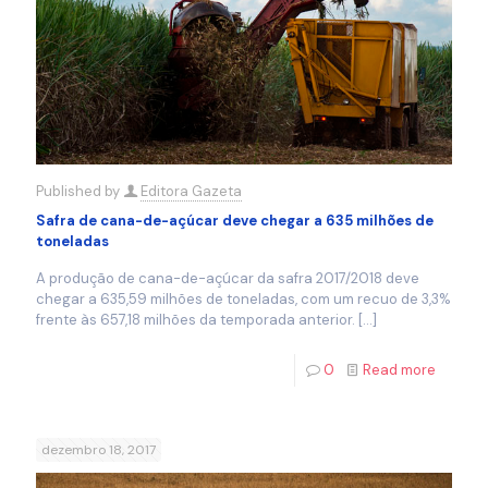
Published by
Editora Gazeta
Safra de cana-de-açúcar deve chegar a 635 milhões de
toneladas
A produção de cana-de-açúcar da safra 2017/2018 deve
chegar a 635,59 milhões de toneladas, com um recuo de 3,3%
frente às 657,18 milhões da temporada anterior.
[…]
0
Read more
dezembro 18, 2017