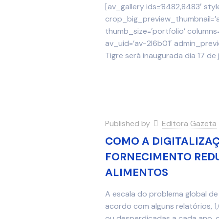
[av_gallery ids=’8482,8483′ styl
crop_big_preview_thumbnail=’a
thumb_size=’portfolio’ columns=’
av_uid=’av-2l6b01′ admin_previ
Tigre será inaugurada dia 17 de j
Published by
Editora Gazeta
COMO A DIGITALIZAÇ
FORNECIMENTO REDU
ALIMENTOS
A escala do problema global de
acordo com alguns relatórios, 1
ou desperdiçadas a cada ano, o 