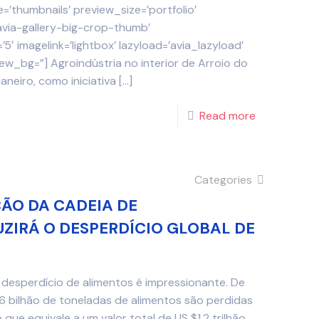
e=’thumbnails’ preview_size=’portfolio’
via-gallery-big-crop-thumb’
5′ imagelink=’lightbox’ lazyload=’avia_lazyload’
ew_bg=”] Agroindústria no interior de Arroio do
aneiro, como iniciativa
[…]
Read more
Categories
ÃO DA CADEIA DE
ZIRÁ O DESPERDÍCIO GLOBAL DE
 desperdício de alimentos é impressionante. De
,6 bilhão de toneladas de alimentos são perdidas
que equivale a um valor total de US $1,2 trilhão