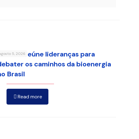
FenaBio reúne lideranças para
agosto 5, 2026
debater os caminhos da bioenergia
no Brasil
Read more