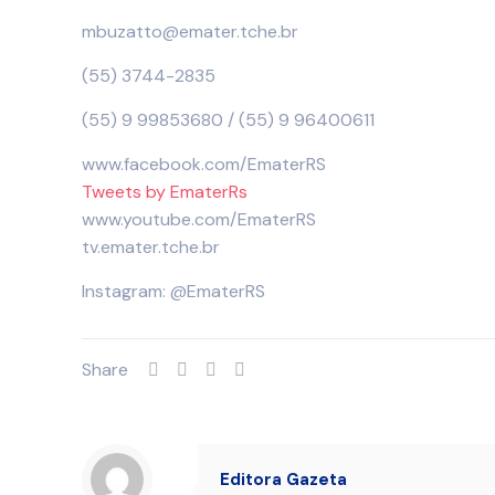
mbuzatto@emater.tche.br
(55) 3744-2835
(55) 9 99853680 / (55) 9 96400611
www.facebook.com/EmaterRS
Tweets by EmaterRs
www.youtube.com/EmaterRS
tv.emater.tche.br
Instagram: @EmaterRS
Share
Editora Gazeta