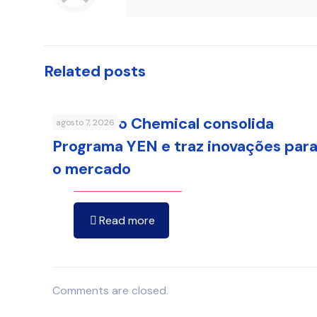
Related posts
Sumitomo Chemical consolida
agosto 7, 2026
Programa YEN e traz inovações par
o mercado
Read more
Comments are closed.