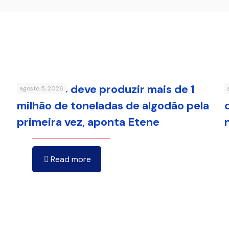
Nordeste deve produzir mais de 1
agosto 5, 2026
a
milhão de toneladas de algodão pela
primeira vez, aponta Etene
Read more