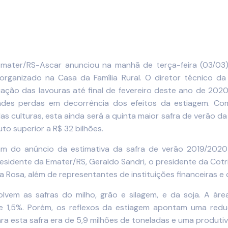
 Emater/RS-Ascar anunciou na manhã de terça-feira (03/03
rganizado na Casa da Família Rural. O diretor técnico da
ção das lavouras até final de fevereiro deste ano de 2020
randes perdas em decorrência dos efeitos da estiagem.
s culturas, esta ainda será a quinta maior safra de verão d
o superior a R$ 32 bilhões.
m do anúncio da estimativa da safra de verão 2019/2020 o
residente da Emater/RS, Geraldo Sandri, o presidente da Cotrij
 Rosa, além de representantes de instituições financeiras e 
lvem as safras do milho, grão e silagem, e da soja. A ár
o de 1,5%. Porém, os reflexos da estiagem apontam uma r
a esta safra era de 5,9 milhões de toneladas e uma produtiv