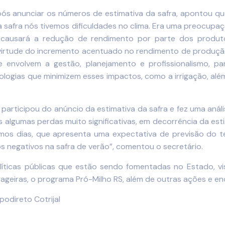
após anunciar os números de estimativa da safra, apontou q
da safra nós tivemos dificuldades no clima. Era uma preocup
o causará a redução de rendimento por parte dos produ
virtude do incremento acentuado no rendimento de produção
envolvem a gestão, planejamento e profissionalismo, pa
ogias que minimizem esses impactos, como a irrigação, além
o, participou do anúncio da estimativa da safra e fez uma anál
algumas perdas muito significativas, em decorrência da esti
mos dias, que apresenta uma expectativa de previsão do 
s negativos na safra de verão”, comentou o secretário.
olíticas públicas que estão sendo fomentadas no Estado, v
ageiras, o programa Pró-Milho RS, além de outras ações e 
odireto Cotrijal