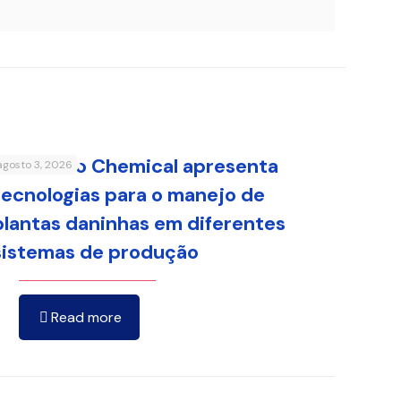
Sumitomo Chemical apresenta
agosto 3, 2026
tecnologias para o manejo de
plantas daninhas em diferentes
sistemas de produção
Read more