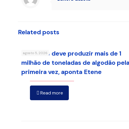
Related posts
Nordeste deve produzir mais de 1
agosto 5, 2026
milhão de toneladas de algodão pel
primeira vez, aponta Etene
Read more