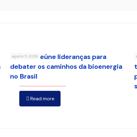
FenaBio reúne lideranças para
agosto 5, 2026
a
debater os caminhos da bioenergia
no Brasil
Read more