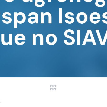
span Isoe
ue no SIA
4