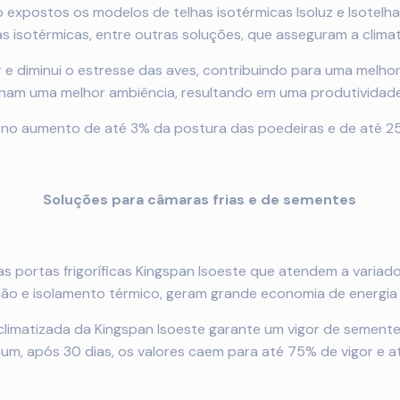
xpostos os modelos de telhas isotérmicas Isoluz e Isotelha
tas isotérmicas, entre outras soluções, que asseguram a climat
r e diminui o estresse das aves, contribuindo para uma melh
am uma melhor ambiência, resultando em uma produtividade e
m no aumento de até 3% da postura das poedeiras e de até 2
Soluções para câmaras frias e de sementes
 portas frigoríficas Kingspan Isoeste que atendem a variado
ção e isolamento térmico, geram grande economia de energi
limatizada da Kingspan Isoeste garante um vigor de semen
, após 30 dias, os valores caem para até 75% de vigor e a