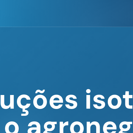
uções iso
 o agroneg