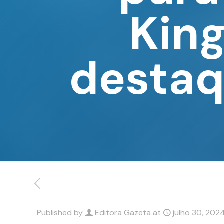
King
destaq
Published by
Editora Gazeta
at
julho 30, 202