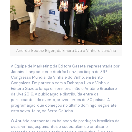
Andréa, Beatriz Rigon, da Embra Uva e Vinho, e Janaína
A Equipe de Marketing da Editora Gazeta, representada por
Janaina Langbecker e Andréa Lenz, participa do 39º
Congresso Mundial da Vinha e do Vinho, em Bento
Gonçalves. Em parceria com a Embrapa Uva e Vinho, a
Editora Gazeta lança em primeira mão o Anuário Brasileiro
da Uva 2016. A publicação é distribuída entre os
participantes do evento, provenientes de 30 países. A
programação, que começou no último domingo, segue até
esta sexta-feira, na Serra Gaúcha.
O Anuário apresenta um balando da produção brasileira de
uvas, vinhos, espumantes e sucos, além de analisar o