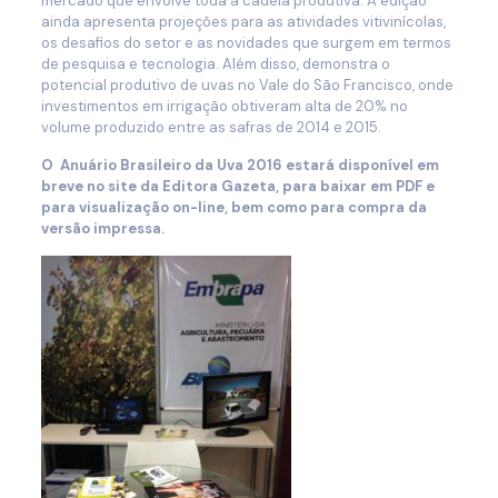
mercado que envolve toda a cadeia produtiva. A edição
ainda apresenta projeções para as atividades vitivinícolas,
os desafios do setor e as novidades que surgem em termos
de pesquisa e tecnologia. Além disso, demonstra o
potencial produtivo de uvas no Vale do São Francisco, onde
investimentos em irrigação obtiveram alta de 20% no
volume produzido entre as safras de 2014 e 2015.
O Anuário Brasileiro da Uva 2016 estará disponível em
breve no site da Editora Gazeta, para baixar em PDF e
para visualização on-line, bem como para compra da
versão impressa.