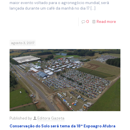
maior evento voltado para o agronegócio mundial, será
lançada durante um café da manhã no dia 17
[…]
0
Read more
agosto 3, 2017
Published by
Editora Gazeta
Conservação do Solo será tema da 18ª Expoagro Afubra