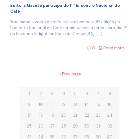
Editora Gazeta participa do 11º Encontro Nacional do
Café
Tradicional evento da cafeicultura baiana, a 11ª edição do
Encontro Nacional do Café terminou nessa terça-feira, dia 1º,
na Fazenda Vidigal, em Barra do Choça (BA).
[…]
0
Read more
Prev page
1
2
3
4
5
6
7
8
9
10
11
12
13
14
15
16
17
18
19
20
21
22
23
24
25
26
27
28
29
30
31
32
33
34
35
36
37
38
39
40