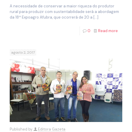
A necessidade de conservar a maior riqueza do produtor
rural para produzir com sustentabilidade será a abordagem
da 18ª Expoagro Afubra, que ocorrerá de 20 a
[…]
0
Read more
agosto 2, 2017
Published by
Editora Gazeta