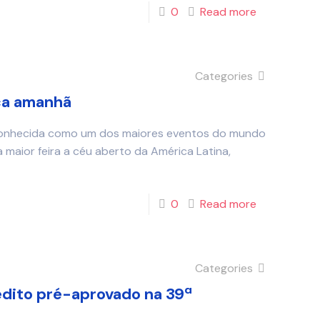
0
Read more
Categories
ça amanhã
econhecida como um dos maiores eventos do mundo
maior feira a céu aberto da América Latina,
0
Read more
Categories
édito pré-aprovado na 39ª