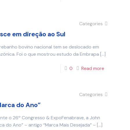
Categories
esce em direção ao Sul
 rebanho bovino nacional tem se deslocado em
azônica. Foi o que mostrou estudo da Embrapa
[…]
0
Read more
Categories
Marca do Ano”
urante o 26º Congresso & ExpoFenabrave, a John
ca do Ano” – antigo “Marca Mais Desejada” –
[…]