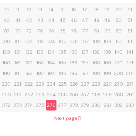
10
11
12
13
14
15
16
17
18
19
20
21
40
41
42
43
44
45
46
47
48
49
50
51
70
71
72
73
74
75
76
77
78
79
80
81
100
101
102
103
104
105
106
107
108
109
110
111
130
131
132
133
134
135
136
137
138
139
140
141
160
161
162
163
164
165
166
167
168
169
170
171
190
191
192
193
194
195
196
197
198
199
200
201
220
221
222
223
224
225
226
227
228
229
230
231
250
251
252
253
254
255
256
257
258
259
260
261
272
273
274
275
276
277
278
279
280
281
282
283
Next page