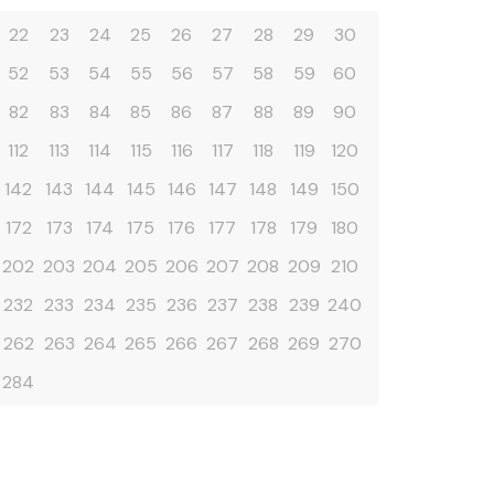
22
23
24
25
26
27
28
29
30
52
53
54
55
56
57
58
59
60
82
83
84
85
86
87
88
89
90
112
113
114
115
116
117
118
119
120
142
143
144
145
146
147
148
149
150
172
173
174
175
176
177
178
179
180
202
203
204
205
206
207
208
209
210
232
233
234
235
236
237
238
239
240
262
263
264
265
266
267
268
269
270
284