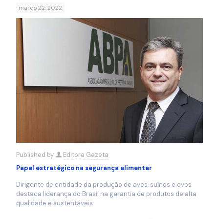
março 22, 2022
Published by
Editora Gazeta
Papel estratégico na segurança alimentar
Dirigente de entidade da produção de aves, suínos e ovos
destaca liderança do Brasil na garantia de produtos de alta
qualidade e sustentáveis