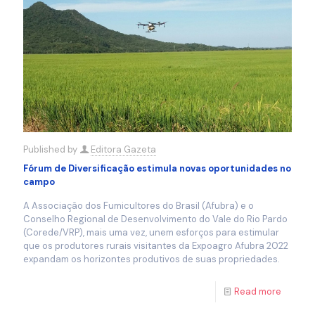
Published by
Editora Gazeta
Fórum de Diversificação estimula novas oportunidades no
campo
A Associação dos Fumicultores do Brasil (Afubra) e o
Conselho Regional de Desenvolvimento do Vale do Rio Pardo
(Corede/VRP), mais uma vez, unem esforços para estimular
que os produtores rurais visitantes da Expoagro Afubra 2022
expandam os horizontes produtivos de suas propriedades.
Read more