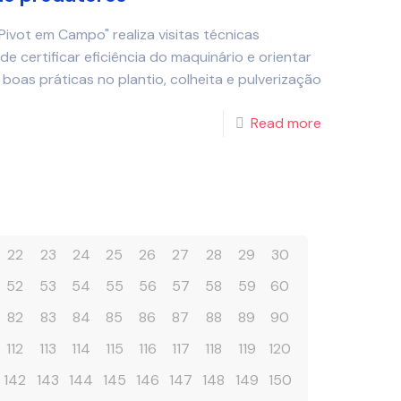
ivot em Campo" realiza visitas técnicas
e certificar eficiência do maquinário e orientar
oas práticas no plantio, colheita e pulverização
Read more
22
23
24
25
26
27
28
29
30
52
53
54
55
56
57
58
59
60
82
83
84
85
86
87
88
89
90
112
113
114
115
116
117
118
119
120
142
143
144
145
146
147
148
149
150