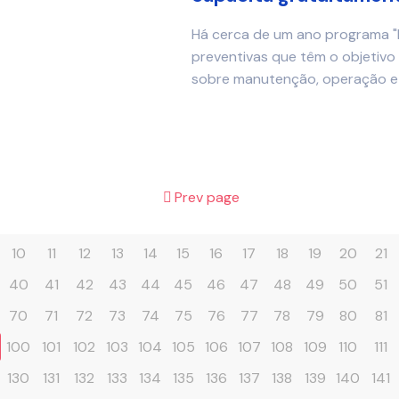
Há cerca de um ano programa "P
preventivas que têm o objetivo d
sobre manutenção, operação e b
Prev page
10
11
12
13
14
15
16
17
18
19
20
21
40
41
42
43
44
45
46
47
48
49
50
51
70
71
72
73
74
75
76
77
78
79
80
81
100
101
102
103
104
105
106
107
108
109
110
111
130
131
132
133
134
135
136
137
138
139
140
141