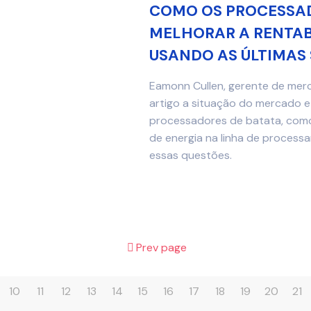
COMO OS PROCESSAD
MELHORAR A RENTABI
USANDO AS ÚLTIMAS 
Eamonn Cullen, gerente de mer
artigo a situação do mercado e
processadores de batata, como
de energia na linha de proces
essas questões.
Prev page
10
11
12
13
14
15
16
17
18
19
20
21