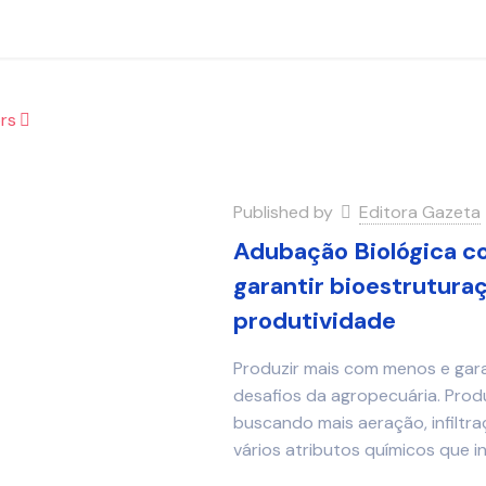
rs
Published by
Editora Gazeta
Adubação Biológica co
garantir bioestrutura
produtividade
Produzir mais com menos e garan
desafios da agropecuária. Prod
buscando mais aeração, infiltraç
vários atributos químicos que i