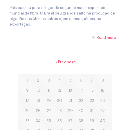
País passou para o lugar de segundo maior exportador
mundial da fibra. O Brasil deu grande salto na produção de
algodão nas últimas safras e, em consequência, na
exportação.
Read more
Prev page
1
2
3
4
5
6
7
8
9
10
11
12
13
14
15
16
17
18
19
20
21
22
23
24
25
26
27
28
29
30
31
32
33
34
35
36
37
38
39
40