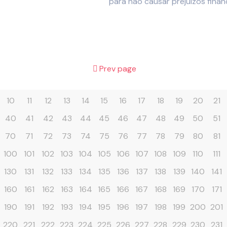
para não causar prejuízos finan
Prev page
10
11
12
13
14
15
16
17
18
19
20
21
40
41
42
43
44
45
46
47
48
49
50
51
70
71
72
73
74
75
76
77
78
79
80
81
100
101
102
103
104
105
106
107
108
109
110
111
130
131
132
133
134
135
136
137
138
139
140
141
160
161
162
163
164
165
166
167
168
169
170
171
190
191
192
193
194
195
196
197
198
199
200
201
220
221
222
223
224
225
226
227
228
229
230
231