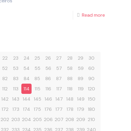
ceiros
Read more
22
23
24
25
26
27
28
29
30
52
53
54
55
56
57
58
59
60
82
83
84
85
86
87
88
89
90
112
113
114
115
116
117
118
119
120
142
143
144
145
146
147
148
149
150
172
173
174
175
176
177
178
179
180
202
203
204
205
206
207
208
209
210
232
233
234
235
236
237
238
239
240