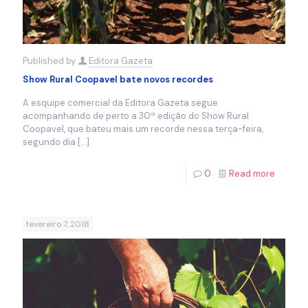
Published by
Editora Gazeta
Show Rural Coopavel bate novos recordes
A esquipe comercial da Editora Gazeta segue
acompanhando de perto a 30ª edição do Show Rural
Coopavel, que bateu mais um recorde nessa terça-feira,
segundo dia
[…]
0
Read more
fevereiro 7, 2018