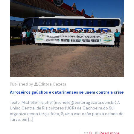
Published by
Editora Gazeta
Arrozeiros gaúchos e catarinenses se unem contra a crise
Texto: Michelle Treichel (michelle@editoragazeta.com.br) A
União Central de Rizicultores (UCR) de Cachoeira do Sul
organiza nesta terça-feira, 6, uma excursão para a cidade de
Turvo, em
[…]
0
Read more