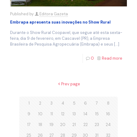
Published by
Editora Gazeta
Embrapa apresenta suas inovações no Show Rural
Durante o Show Rural Coopavel, que segue até esta sexta-
feira, dia 9 de fevereiro, em Cascavel (PR), a Empresa
Brasileira de Pesquisa Agropecuária (Embrapa) e seus
[…]
0
Read more
Prev page
1
2
3
4
5
6
7
8
9
10
11
12
13
14
15
16
17
18
19
20
21
22
23
24
25
26
27
28
29
30
31
32