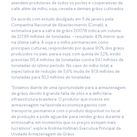
atendem produtores de todos os portes e cooperativas de
café, além de milho, soja, cevada e demais grãos cultivados.
De acordo com estudo divulgado em 11 de janeiro pela
Companhia Nacional de Abastecimento (Conab), a
estimativa para a safra de grãos 2017/18 indica um volume
de 227,95 milhões de toneladas – resultado 4,1% menor que
na última safra. A soja e o milho permanecem como
principais culturas, respondendo por quase 90% dos grãos
produzidos no país: para a soja, com queda de 3,2%, estão
previstas 110,4 milhões de toneladas contra 114,1 milhões de
toneladas do último período. No caso do milho total, a
expectativa de redução de 5,6% muda de 97,8 milhões de
toneladas para 92,3 milhões de toneladas.
“
Estamos diante de uma oportunidade para a armazenagem
de grãos devido à grande falta de silos e a deficitária
infraestrutura brasileira. O produtor que investe em
armazenagem na fazenda economiza gastos com
transporte, permanece com o produto disponível no local
de produção e pode aguardar para vender grãos durante a
entressafra, em momentos que os preços estejam mais
lucrativos”, explica Andréa Hollman, Executiva Principal da
Unidade Armazenagem de Grãos.