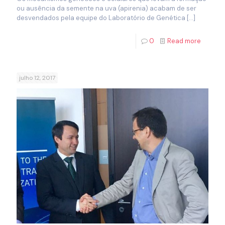
ou ausência da semente na uva (apirenia) acabam de ser
desvendados pela equipe do Laboratório de Genética
[…]
0
Read more
julho 12, 2017