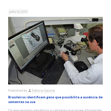
julho 12, 2017
Published by
Editora Gazeta
Brasileiros identificam gene que possibilita a ausência de
sementes na uva
Os mecanismos genéticos e celulares que levam à formação