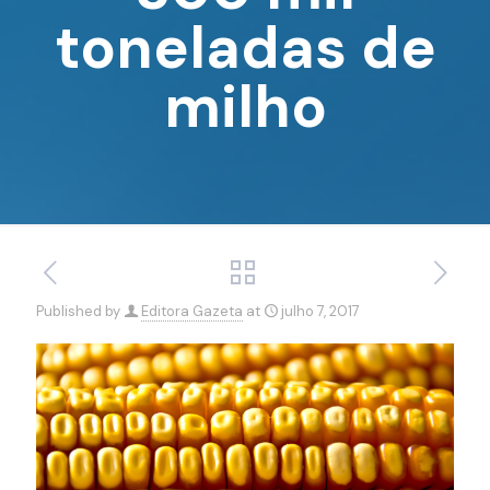
toneladas de
milho
Published by
Editora Gazeta
at
julho 7, 2017