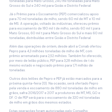
toneladas para Mato Grosso, 240 mil toneladas para Mato
Grosso do Sul e 240 mil para Goiás e Distrito Federal.
Já o Prêmio para o Escoamento (PEP) comercializou apoio
para 70 mil toneladas de milho, sendo 60 mil de MT e 10 mil
de MS. A operação, voltado às indústrias, ofereceu prêmio
para escoamento de 180 mil t de milho, sendo 60 mil t para
Mato Grosso, 60 mil t para Mato Grosso do Sul e mais 60 mil
toneladas, distribuídas entre Goiás e Distrito Federal.
Além das operações de ontem, desde abril a Conab ofertou
Pepro para 4,3 milhões toneladas de milho de MT, com
prêmio arrematado para 2,52 milhões. Também foi oferecido,
por meio de leilão público, PEP para 3,28 milhões de t do
mesmo estado e negociado prêmio para 1,71 milhão de
toneladas.
Outros dois leilões de Pepro e PEP já estão marcados para a
próxima quinta-feira (13). Na ocasião, será ofertado Pepro
pela venda e escoamento de 880 mil toneladas de milho em
grãos, safra 2016/2017 e 2017 a produtores de MT, MS, GO e
DF. O de PEP será para o escoamento de 320 mil toneladas
de milho em grãos dos mesmos estados.
Estas operações foram autorizadas pelo Conselho