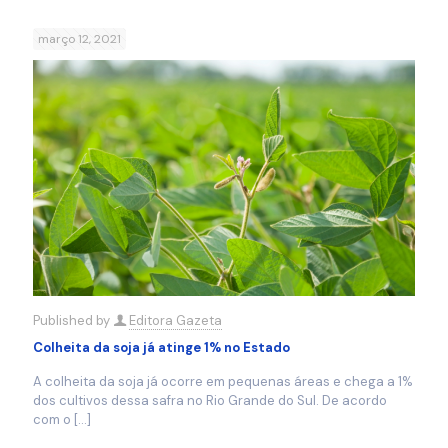
março 12, 2021
Published by
Editora Gazeta
Colheita da soja já atinge 1% no Estado
A colheita da soja já ocorre em pequenas áreas e chega a 1%
dos cultivos dessa safra no Rio Grande do Sul. De acordo
com o
[…]