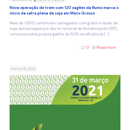
Nova operação de trem com 120 vagões da Rumo marca o
início da safra plena de soja em Mato Grosso
Mais de 1.600 caminhões carregados com grãos e farelo de
soja descarregam por dia no terminal de Rondonópolis (MT);
concessionária projeta ganho de 50% na eficiência
[…]
0
Read more
março 16, 2021