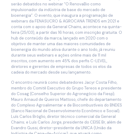
serão debatidos no webinar “O RenovaBio como
impulsionador da indústria de base do mercado de
bioenergia”. O evento, que inaugura a programação de
webinars da FENASUCRO & AGROCANA TRENDS em 2021 e
conta com o apoio da General Chains, acontece na quinta-
feira (25/03), a partir das 16 horas, com inscrição gratuita. O
hub de conteúdo da marca, lançado em 2020 com o
objetivo de manter uma das maiores comunidades de
bioenergia do mundo ativa durante o ano todo, já reuniu
durante seus webinars e ações online mais de 11 mil
inscritos, com aumento em 45% dos perfis C-LEVEL,
diretores e gerentes de empresas de todos os elos da
cadeia do mercado desde seu lançamento.
O encontro reunirá como debatedores Jacyr Costa Filho,
membro do Comitê Executivo do Grupo Tereos e presidente
do Cosag (Conselho Superior do Agronegócio da Fiesp);
Mauro Arnaud de Queiros Mattoso, chefe do departamento
do Complexo Agroalimentar e de Biocombustíveis do BNDES
(Banco Nacional de Desenvolvimento Econômico e Social);
Luís Carlos Bróglio, diretor técnico comercial da General
Chains; e Luís Carlos Jorge, presidente do CEISE Br, além de
Evandro Gussi, diretor-presidente da UNICA (União da
Indústria de Cana-de-Açúcar), que atuará como