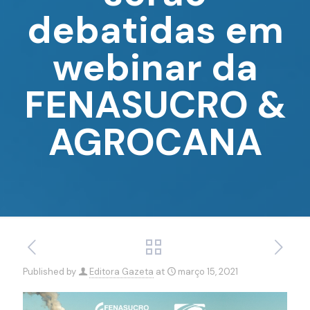
debatidas em
webinar da
FENASUCRO &
AGROCANA
Published by
Editora Gazeta
at
março 15, 2021