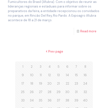
Fumicultores do Brasil (Afubra). Com o objetivo de reunir as
lideranças regionais e estaduais para informar sobre os
preparativos da feira, a entidade recepcionou os convidados
no parque, em Rincão Del Rey, Rio Pardo. A Expoagro Afubra
acontece de 18 a 21 de março.
Read more
Prev page
1
2
3
4
5
6
7
8
9
10
11
12
13
14
15
16
17
18
19
20
21
22
23
24
25
26
27
28
29
30
31
32
33
34
35
36
37
38
39
40