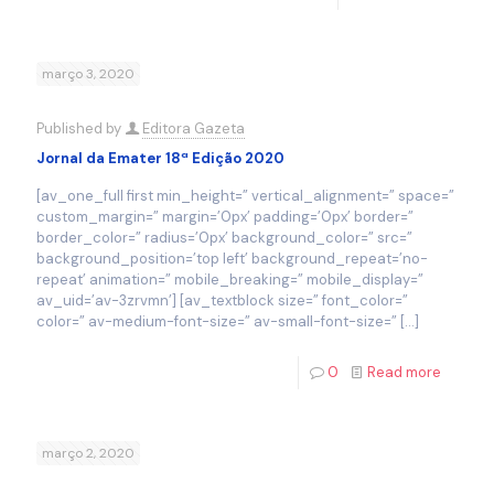
março 3, 2020
Published by
Editora Gazeta
Jornal da Emater 18ª Edição 2020
[av_one_full first min_height=” vertical_alignment=” space=”
custom_margin=” margin=’0px’ padding=’0px’ border=”
border_color=” radius=’0px’ background_color=” src=”
background_position=’top left’ background_repeat=’no-
repeat’ animation=” mobile_breaking=” mobile_display=”
av_uid=’av-3zrvmn’] [av_textblock size=” font_color=”
color=” av-medium-font-size=” av-small-font-size=”
[…]
0
Read more
março 2, 2020