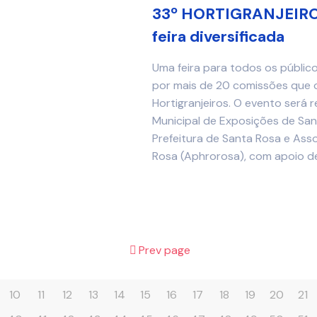
33º HORTIGRANJEIROS
feira diversificada
Uma feira para todos os públic
por mais de 20 comissões que 
Hortigranjeiros. O evento será 
Municipal de Exposições de Sa
Prefeitura de Santa Rosa e Ass
Rosa (Aphrorosa), com apoio de
Prev page
10
11
12
13
14
15
16
17
18
19
20
21