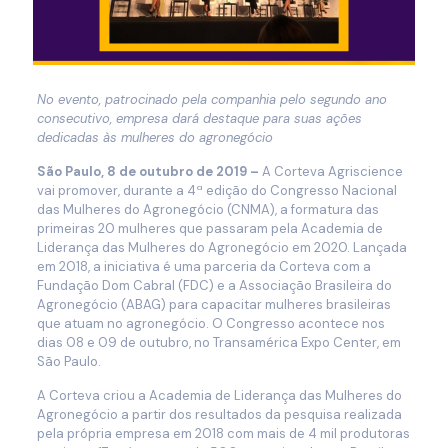
No evento, patrocinado pela
companhia pelo segundo ano
consecutivo, empresa dará destaque para suas ações
dedicadas às mulheres do agronegócio
São Paulo, 8 de outubro de 2019 –
A Corteva Agriscience
vai promover, durante a 4ª edição do Congresso Nacional
das Mulheres do Agronegócio (CNMA), a formatura das
primeiras 20 mulheres que passaram pela Academia de
Liderança das Mulheres do Agronegócio em 2020. Lançada
em 2018, a iniciativa é uma parceria da Corteva com a
Fundação Dom Cabral (FDC) e a Associação Brasileira do
Agronegócio (ABAG) para capacitar mulheres brasileiras
que atuam no agronegócio. O Congresso acontece nos
dias 08 e 09 de outubro, no Transamérica Expo Center, em
São Paulo.
A Corteva criou a Academia de Liderança das Mulheres do
Agronegócio a partir dos resultados da pesquisa realizada
pela própria empresa em 2018 com mais de 4 mil produtoras