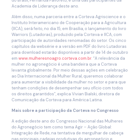
do Brasil, Fernanda Favoreto, é uma das participantes da
Academia de Liderança deste ano.
Além disso, numa parceria entre a Corteva Agriscience e o
Instituto Interamericano de Cooperação para a Agricultura
(IICA), será feito, no dia 15, em Brasília, o lançamento do livro
Warriors (Lutadoras), produzido pela Corteva e IICA, com
participação de autoridades renomadas do setor. Os cinco
capítulos da websérie e a versão em PDF do livro Lutadoras
para download estarão disponíveis a partir de 14 de outubro
em
www.mulheresnoagro.corteva.com.br
. “A relevância da
mulher no agronegócio é uma bandeira que a Corteva
levanta globalmente. Por meio dessas ações em celebração
ao Dia Internacional da Mulher Rural, queremos colaborar
para aumentar a visibilidade da mulher no setor e para que
tenham condições de desempenhar seu ofício com todos
os direitos garantidos”, explica Vivian Bialski, diretora de
Comunicação da Corteva para América Latina.
Mais sobre a participação da Corteva no Congresso
A edição deste ano do Congresso Nacional das Mulheres
do Agronegócio tem como tema Agir – Ação Global:
Integração de Rede, na tentativa de mergulhar de cabeça
nas principais cadeias produtivas do agronegócio e