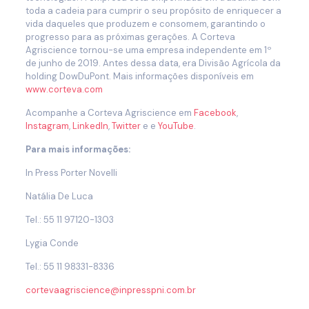
toda a cadeia para cumprir o seu propósito de enriquecer a
vida daqueles que produzem e consomem, garantindo o
progresso para as próximas gerações. A Corteva
Agriscience tornou-se uma empresa independente em 1º
de junho de 2019. Antes dessa data, era Divisão Agrícola da
holding DowDuPont. Mais informações disponíveis em
www.corteva.com
Acompanhe a Corteva Agriscience em
Facebook
,
Instagram
,
LinkedIn
,
Twitter
e e
YouTube
.
Para mais informações:
In Press Porter Novelli
Natália De Luca
Tel.: 55 11 97120-1303
Lygia Conde
Tel.: 55 11 98331-8336
cortevaagriscience@inpresspni.com.br