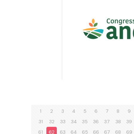
1
2
3
4
5
6
7
8
9
31
32
33
34
35
36
37
38
39
61
62
63
64
65
66
67
68
69