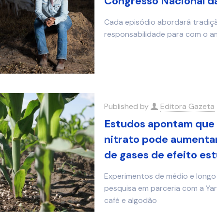
Congresso Nacional d
Cada episódio abordará tradiçã
responsabilidade para com o a
Published by
Editora Gazeta
Estudos apontam que f
nitrato pode aumentar
de gases de efeito est
Experimentos de médio e longo 
pesquisa em parceria com a Yara
café e algodão