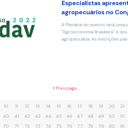
Especialistas aprese
agropecuários no Con
A Plenária do evento terá uma
"Agroeconomia Brasileira" e dos
agropecuária. As inscrições p
Prev page
10
11
12
13
14
15
16
17
18
19
20
21
40
41
42
43
44
45
46
47
48
49
50
51
70
71
72
73
74
75
76
77
78
79
80
81