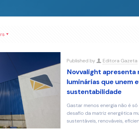
rs
Published by
Editora Gazeta
Novvalight apresenta 
luminárias que unem e
sustentabilidade
Gastar menos energia não é só 
desafio da matriz energética mu
sustentáveis, renováveis, eficie