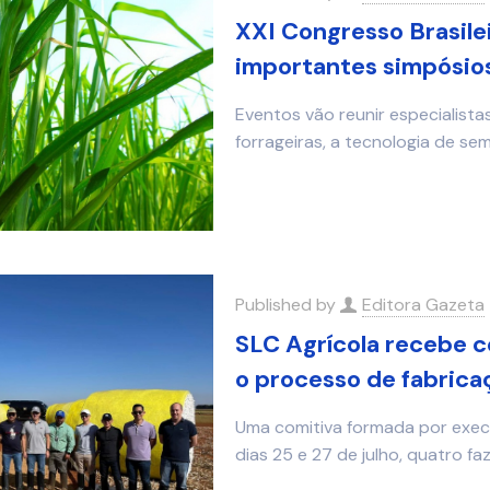
XXI Congresso Brasile
importantes simpósio
Eventos vão reunir especialist
forrageiras, a tecnologia de se
Published by
Editora Gazeta
SLC Agrícola recebe c
o processo de fabrica
Uma comitiva formada por execu
dias 25 e 27 de julho, quatro f