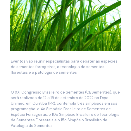
Eventos vão reunir especialistas para debater as espécies
de sementes forrageiras, a tecnologia de sementes
florestais e a patologia de sementes
O XXI Congresso Brasileiro de Sementes (CBSementes), que
será realizado de 12 a 15 de setembro de 2022 na Expo
Unimed, em Curitiba (PR), contempla três simpósios em sua
programação: o 4o Simpósio Brasileiro de Sementes de
Espécie Forrageiras, o 10o Simpósio Brasileiro de Tecnologia
de Sementes Florestais e o 15o Simpósio Brasileiro de
Patologia de Sementes.