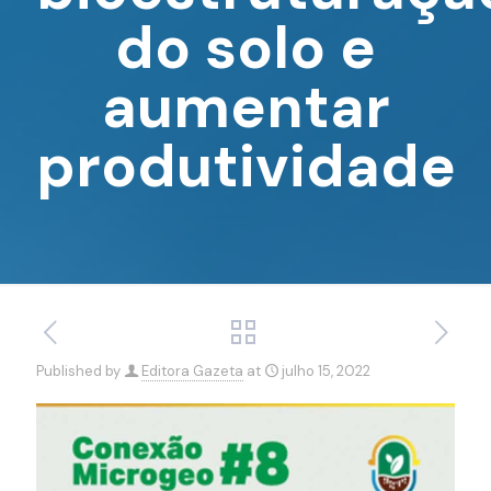
do solo e
aumentar
produtividade
Published by
Editora Gazeta
at
julho 15, 2022