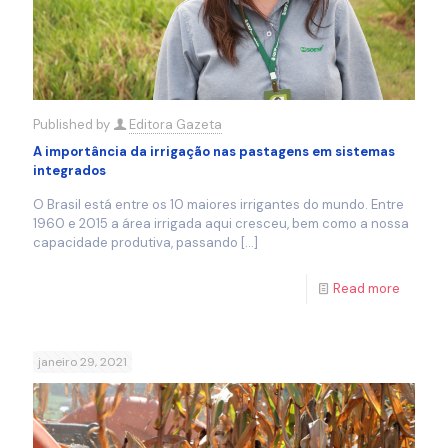
Published by
Editora Gazeta
A importância da irrigação nas pastagens em sistemas
integrados
O Brasil está entre os 10 maiores irrigantes do mundo. Entre
1960 e 2015 a área irrigada aqui cresceu, bem como a nossa
capacidade produtiva, passando
[…]
Read more
janeiro 29, 2021