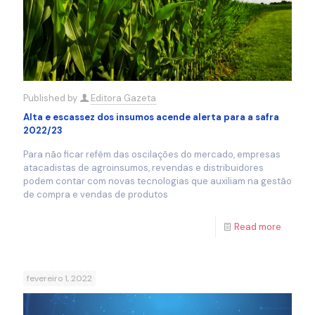
Published by
Editora Gazeta
Alta e escassez dos insumos acende alerta para a safra
2022/23
Para não ficar refém das oscilações do mercado, empresas
atacadistas de agroinsumos, revendas e distribuidores
podem contar com novas tecnologias que auxiliam na gestão
de compra e vendas de produtos
Read more
fevereiro 1, 2022