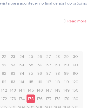
evista para acontecer no final de abril do próximo
Read more
22
23
24
25
26
27
28
29
30
52
53
54
55
56
57
58
59
60
82
83
84
85
86
87
88
89
90
112
113
114
115
116
117
118
119
120
142
143
144
145
146
147
148
149
150
172
173
174
175
176
177
178
179
180
202
203
204
205
206
207
208
209
210