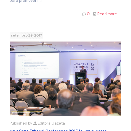
para promover
[…]
0
Read more
setembro 29, 2017
Published by
Editora Gazeta