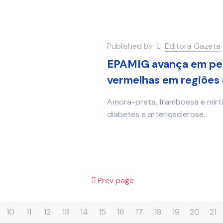
Published by
Editora Gazeta
EPAMIG avança em pesq
vermelhas em regiões 
Amora-preta, framboesa e mir
diabetes e arteriosclerose.
Prev page
10
11
12
13
14
15
16
17
18
19
20
21