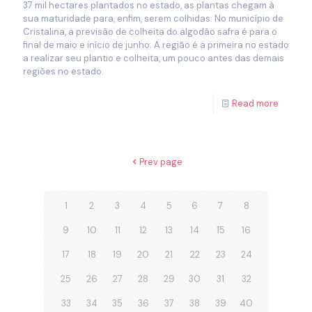
37 mil hectares plantados no estado, as plantas chegam à
sua maturidade para, enfim, serem colhidas. No município de
Cristalina, a previsão de colheita do algodão safra é para o
final de maio e início de junho. A região é a primeira no estado
a realizar seu plantio e colheita, um pouco antes das demais
regiões no estado.
Read more
Prev page
1
2
3
4
5
6
7
8
9
10
11
12
13
14
15
16
17
18
19
20
21
22
23
24
25
26
27
28
29
30
31
32
33
34
35
36
37
38
39
40