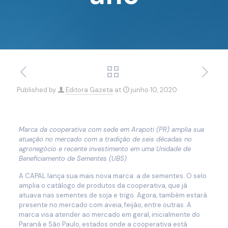
Published by
Editora Gazeta
at
junho 10, 2020
Marca da cooperativa com sede em Arapoti (PR) amplia sua
atuação no mercado com a tradição de seis décadas no
agronegócio e recente investimento em uma Unidade de
Beneficiamento de Sementes (UBS)
A CAPAL lança sua mais nova marca: a de sementes. O selo
amplia o catálogo de produtos da cooperativa, que já
atuava nas sementes de soja e trigo. Agora, também estará
presente no mercado com aveia, feijão, entre outras. A
marca visa atender ao mercado em geral, inicialmente do
Paraná e São Paulo, estados onde a cooperativa está