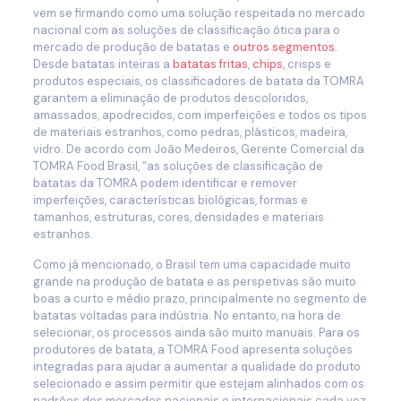
vem se firmando como uma solução respeitada no mercado
nacional com as soluções de classificação ótica para o
mercado de produção de batatas e
outros segmentos.
Desde batatas inteiras a
batatas fritas
,
chips
, crisps e
produtos especiais, os classificadores de batata da TOMRA
garantem a eliminação de produtos descoloridos,
amassados, apodrecidos, com imperfeições e todos os tipos
de materiais estranhos, como pedras, plásticos, madeira,
vidro. De acordo com João Medeiros, Gerente Comercial da
TOMRA Food Brasil, “as soluções de classificação de
batatas da TOMRA podem identificar e remover
imperfeições, características biológicas, formas e
tamanhos, estruturas, cores, densidades e materiais
estranhos.
Como já mencionado, o Brasil tem uma capacidade muito
grande na produção de batata e as perspetivas são muito
boas a curto e médio prazo, principalmente no segmento de
batatas voltadas para indústria. No entanto, na hora de
selecionar, os processos ainda são muito manuais. Para os
produtores de batata, a TOMRA Food apresenta soluções
integradas para ajudar a aumentar a qualidade do produto
selecionado e assim permitir que estejam alinhados com os
padrões dos mercados nacionais e internacionais cada vez