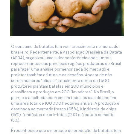
O consumo de batatas tem vem crescimento no mercado
brasileiro. Recentemente, a Associação Brasileira da Batata
(ABBA), organizou uma videoconferência onde juntou
representantes das principais regiões produtoras do Brasil
para fazer uma análise pormenorizada do mercado e
projetar também o futuro e os desafios. Apesar de não
serem números “oficiais”, atualmente cerca de 1.500
produtores plantam batatas em 200 municípios e
classificam a produção em 200 “lavadoras”. No Brasil, o
plantio e a colheita ocorrem em todos os dias do ano em
uma área total de 100.000 hectares anuais. A produção é
destinada ao mercado fresco (65%), à indústria de chips
(15%), à indústria de pré-fritas (12%) e à batata semente
(8%).
É reconhecido que o mercado de produção de batatas tem