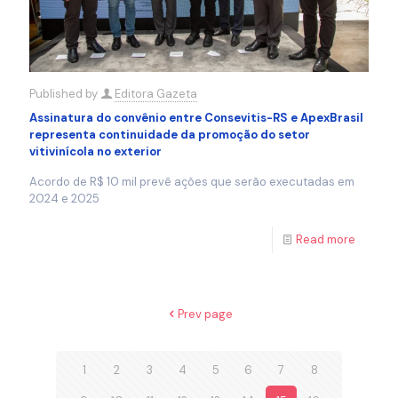
Published by
Editora Gazeta
Assinatura do convênio entre Consevitis-RS e ApexBrasil
representa continuidade da promoção do setor
vitivinícola no exterior
Acordo de R$ 10 mil prevê ações que serão executadas em
2024 e 2025
Read more
Prev page
1
2
3
4
5
6
7
8