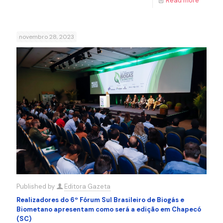
Read more
novembro 28, 2023
Published by
Editora Gazeta
Realizadores do 6º Fórum Sul Brasileiro de Biogás e
Biometano apresentam como será a edição em Chapecó
(SC)