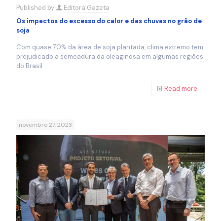
Published by
Editora Gazeta
Os impactos do excesso do calor e das chuvas no grão de
soja
Com quase 70% da área de soja plantada, clima extremo tem
prejudicado a semeadura da oleaginosa em algumas regiões
do Brasil
Read more
novembro 27, 2023