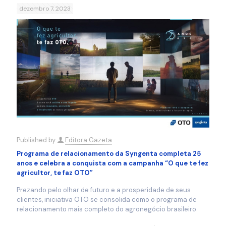
dezembro 7, 2023
Published by
Editora Gazeta
Programa de relacionamento da Syngenta completa 25
anos e celebra a conquista com a campanha “O que te fez
agricultor, te faz OTO”
Prezando pelo olhar de futuro e a prosperidade de seus
clientes, iniciativa OTO se consolida como o programa de
relacionamento mais completo do agronegócio brasileiro.