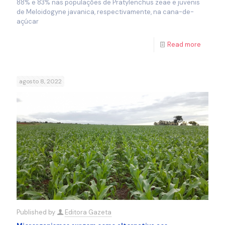
88% e 83% nas populações de Pratylenchus zeae e juvenis
de Meloidogyne javanica, respectivamente, na cana-de-
açúcar
Read more
agosto 8, 2022
Published by
Editora Gazeta