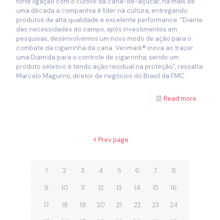
forte ligação com o cultivo da cana-de-açúcar, há mais de
uma década a companhia é líder na cultura, entregando
produtos de alta qualidade e excelente performance. “Diante
das necessidades do campo, após investimentos em
pesquisas, desenvolvemos um novo modo de ação para o
combate da cigarrinha da cana. Verimark® inova ao trazer
uma Diamida para o controle de cigarrinha, sendo um
produto seletivo e tendo ação residual na proteção”, ressalta
Marcelo Magurno, diretor de negócios do Brasil da FMC.
Read more
Prev page
1
2
3
4
5
6
7
8
9
10
11
12
13
14
15
16
17
18
19
20
21
22
23
24