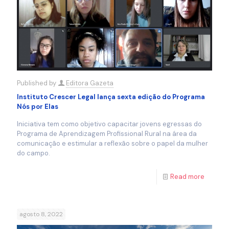
Published by
Editora Gazeta
Instituto Crescer Legal lança sexta edição do Programa
Nós por Elas
Iniciativa tem como objetivo capacitar jovens egressas do
Programa de Aprendizagem Profissional Rural na área da
comunicação e estimular a reflexão sobre o papel da mulher
do campo.
Read more
agosto 8, 2022