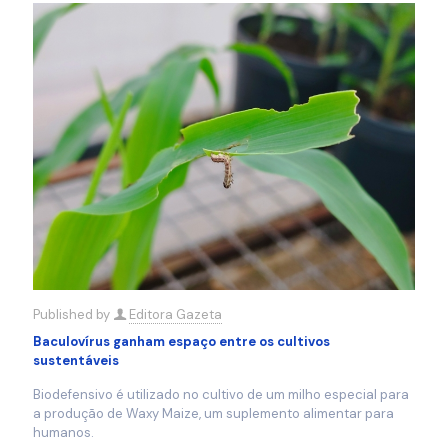
Published by
Editora Gazeta
Baculovírus ganham espaço entre os cultivos
sustentáveis
Biodefensivo é utilizado no cultivo de um milho especial para
a produção de Waxy Maize, um suplemento alimentar para
humanos.