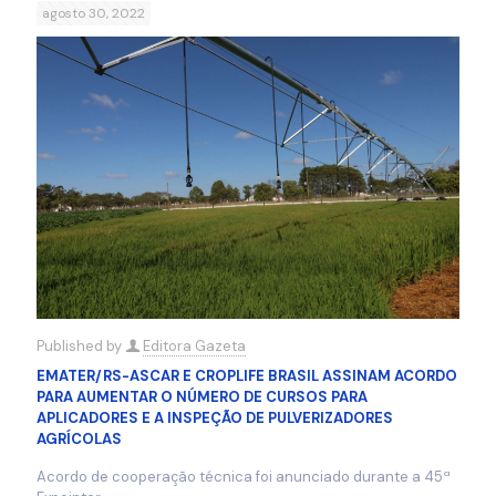
agosto 30, 2022
Published by
Editora Gazeta
EMATER/RS-ASCAR E CROPLIFE BRASIL ASSINAM ACORDO
PARA AUMENTAR O NÚMERO DE CURSOS PARA
APLICADORES E A INSPEÇÃO DE PULVERIZADORES
AGRÍCOLAS
Acordo de cooperação técnica foi anunciado durante a 45ª