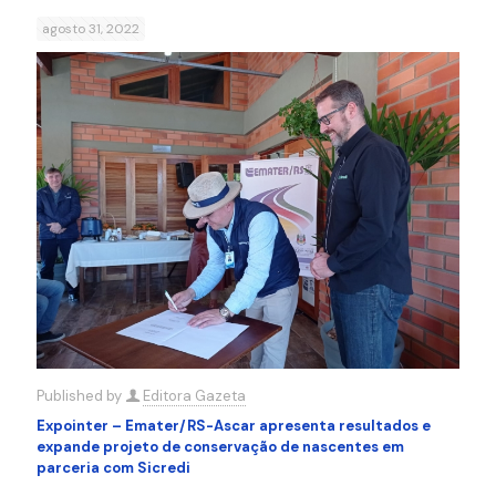
agosto 31, 2022
Published by
Editora Gazeta
Expointer – Emater/RS-Ascar apresenta resultados e
expande projeto de conservação de nascentes em
parceria com Sicredi