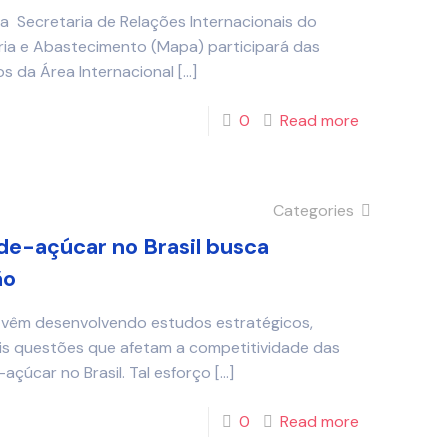
a Secretaria de Relações Internacionais do
ária e Abastecimento (Mapa) participará das
os da Área Internacional
[…]
0
Read more
Categories
de-açúcar no Brasil busca
ão
as vêm desenvolvendo estudos estratégicos,
ais questões que afetam a competitividade das
çúcar no Brasil. Tal esforço
[…]
0
Read more