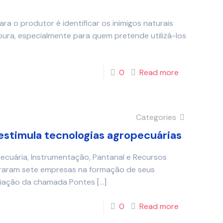
ra o produtor é identificar os inimigos naturais
ura, especialmente para quem pretende utilizá-los
0
Read more
Categories
estimula tecnologias agropecuárias
cuária, Instrumentação, Pantanal e Recursos
iraram sete empresas na formação de seus
miação da chamada Pontes
[…]
0
Read more