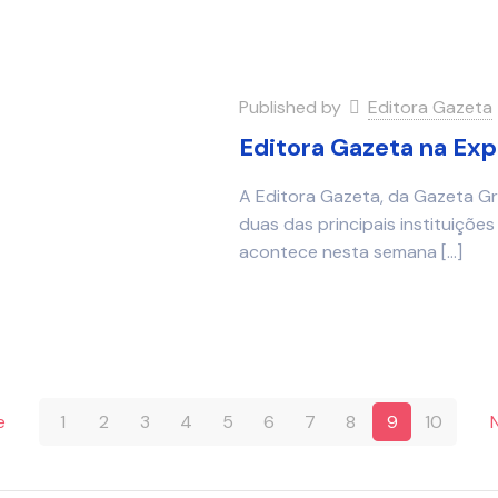
Published by
Editora Gazeta
Editora Gazeta na Exp
A Editora Gazeta, da Gazeta G
duas das principais instituiçõ
acontece nesta semana
[…]
e
1
2
3
4
5
6
7
8
9
10