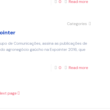
0
Read more
Categories
ointer
rupo de Comunicações, assina as publicações de
es do agronegócio gaúcho na Expointer 2016, que
0
Read more
Next page