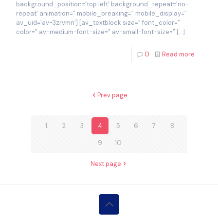
background_position=’top left’ background_repeat=’no-
repeat’ animation=” mobile_breaking=” mobile_display=”
av_uid=’av-3zrvmn’] [av_textblock size=” font_color=”
color=” av-medium-font-size=” av-small-font-size=”
[…]
0
Read more
Prev page
1
2
3
4
5
6
7
8
9
10
Next page