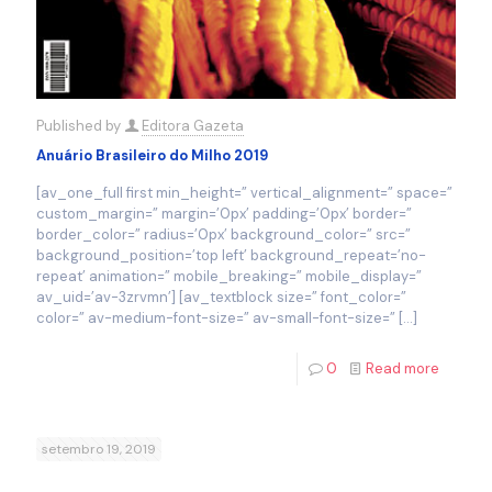
Published by
Editora Gazeta
Anuário Brasileiro do Milho 2019
[av_one_full first min_height=” vertical_alignment=” space=”
custom_margin=” margin=’0px’ padding=’0px’ border=”
border_color=” radius=’0px’ background_color=” src=”
background_position=’top left’ background_repeat=’no-
repeat’ animation=” mobile_breaking=” mobile_display=”
av_uid=’av-3zrvmn’] [av_textblock size=” font_color=”
color=” av-medium-font-size=” av-small-font-size=”
[…]
0
Read more
setembro 19, 2019