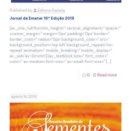
Published by
Editora Gazeta
Jornal da Emater 16ª Edição 2019
[av_one_full first min_height=” vertical_alignment=” space=”
custom_margin=” margin=’0px’ padding=’0px’ border=”
border_color=” radius=’0px’ background_color=” src=”
background_position=’top left’ background_repeat=’no-
repeat’ animation=” mobile_breaking=” mobile_display=”
av_uid=’av-3zrvmn’] [av_textblock size=” font_color=”
color=” av-medium-font-size=” av-small-font-size=”
[…]
0
Read more
agosto 16, 2019