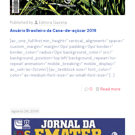
Published by
Editora Gazeta
Anuário Brasileiro da Cana-de-açúcar 2019
[av_one_full first min_height=” vertical_alignment=” space=”
custom_margin=” margin=’0px’ padding=’0px’ border=”
border_color=” radius=’0px’ background_color=” src=”
background_position=’top left’ background_repeat=’no-
repeat’ animation=” mobile_breaking=” mobile_display=”
av_uid=’av-3zrvmn’] [av_textblock size=” font_color=”
color=” av-medium-font-size=” av-small-font-size=”
[…]
0
Read more
agosto 26, 2019