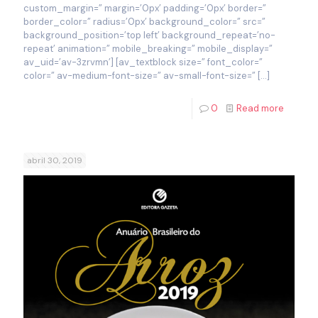
custom_margin=” margin=’0px’ padding=’0px’ border=”
border_color=” radius=’0px’ background_color=” src=”
background_position=’top left’ background_repeat=’no-
repeat’ animation=” mobile_breaking=” mobile_display=”
av_uid=’av-3zrvmn’] [av_textblock size=” font_color=”
color=” av-medium-font-size=” av-small-font-size=”
[…]
0
Read more
abril 30, 2019