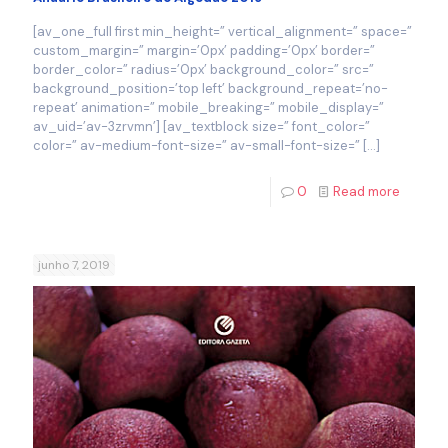
[av_one_full first min_height=” vertical_alignment=” space=”
custom_margin=” margin=’0px’ padding=’0px’ border=”
border_color=” radius=’0px’ background_color=” src=”
background_position=’top left’ background_repeat=’no-
repeat’ animation=” mobile_breaking=” mobile_display=”
av_uid=’av-3zrvmn’] [av_textblock size=” font_color=”
color=” av-medium-font-size=” av-small-font-size=”
[…]
0
Read more
junho 7, 2019