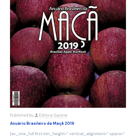
Published by
Editora Gazeta
Anuário Brasileiro da Maçã 2019
[av_one_full first min_height=” vertical_alignment=” space=”