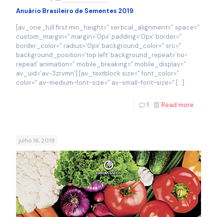
Anuário Brasileiro de Sementes 2019
[av_one_full first min_height=” vertical_alignment=” space=”
custom_margin=” margin=’0px’ padding=’0px’ border=”
border_color=” radius=’0px’ background_color=” src=”
background_position=’top left’ background_repeat=’no-
repeat’ animation=” mobile_breaking=” mobile_display=”
av_uid=’av-3zrvmn’] [av_textblock size=” font_color=”
color=” av-medium-font-size=” av-small-font-size=”
[…]
1
Read more
julho 16, 2019