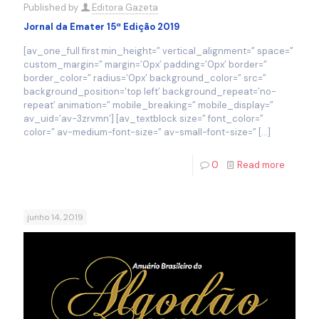
Published by
Editora Gazeta
Jornal da Emater 15ª Edição 2019
[av_one_full first min_height=” vertical_alignment=” space=”
custom_margin=” margin=’0px’ padding=’0px’ border=”
border_color=” radius=’0px’ background_color=” src=”
background_position=’top left’ background_repeat=’no-
repeat’ animation=” mobile_breaking=” mobile_display=”
av_uid=’av-3zrvmn’] [av_textblock size=” font_color=”
color=” av-medium-font-size=” av-small-font-size=”
[…]
0
Read more
junho 14, 2019