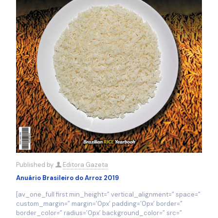
Published by
Editora Gazeta
Anuário Brasileiro do Arroz 2019
[av_one_full first min_height=” vertical_alignment=” space=”
custom_margin=” margin=’0px’ padding=’0px’ border=”
border_color=” radius=’0px’ background_color=” src=”