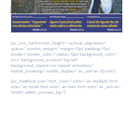
[av_one_full first min_height=” vertical_alignment=”
space=” custom_margin=” margin=’0px’ padding=’0px’
border=” border_color=” radius=’0px’ background_color=”
src=” background_position=’top left’
background_repeat=’no-repeat’ animation=”
mobile_breaking=” mobile_display=” av_uid=’av-3zrvmn’]
[av_textblock size=” font_color=” color=” av-medium-font-
size=” av-small-font-size=” av-mini-font-size=” av_uid=’av-
1uh65r’ admin_preview_bg=”]