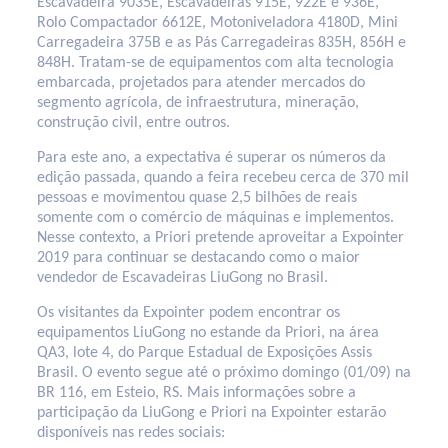
Escavadeira 9035E, Escavadeiras 915E, 922E e 936E,
Rolo Compactador 6612E, Motoniveladora 4180D, Mini
Carregadeira 375B e as Pás Carregadeiras 835H, 856H e
848H. Tratam-se de equipamentos com alta tecnologia
embarcada, projetados para atender mercados do
segmento agrícola, de infraestrutura, mineração,
construção civil, entre outros.
Para este ano, a expectativa é superar os números da
edição passada, quando a feira recebeu cerca de 370 mil
pessoas e movimentou quase 2,5 bilhões de reais
somente com o comércio de máquinas e implementos.
Nesse contexto, a Priori pretende aproveitar a Expointer
2019 para continuar se destacando como o maior
vendedor de Escavadeiras LiuGong no Brasil.
Os visitantes da Expointer podem encontrar os
equipamentos LiuGong no estande da Priori, na área
QA3, lote 4, do Parque Estadual de Exposições Assis
Brasil. O evento segue até o próximo domingo (01/09) na
BR 116, em Esteio, RS. Mais informações sobre a
participação da LiuGong e Priori na Expointer estarão
disponíveis nas redes sociais: