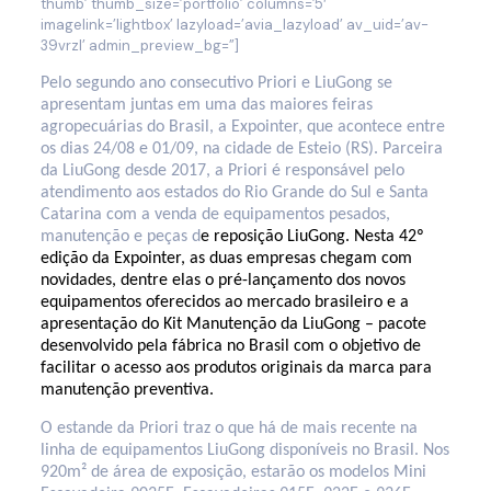
thumb’ thumb_size=’portfolio’ columns=’5′
imagelink=’lightbox’ lazyload=’avia_lazyload’ av_uid=’av-
39vrzl’ admin_preview_bg=”]
Pelo segundo ano consecutivo Priori e LiuGong se
apresentam juntas em uma das maiores feiras
agropecuárias do Brasil, a Expointer, que acontece entre
os dias 24/08 e 01/09, na cidade de Esteio (RS). Parceira
da LiuGong desde 2017, a Priori é responsável pelo
atendimento aos estados do Rio Grande do Sul e Santa
Catarina com a venda de equipamentos pesados,
manutenção e peças d
e reposição LiuGong. Nesta 42º
edição da Expointer, as duas empresas chegam com
novidades, dentre elas o pré-lançamento dos novos
equipamentos oferecidos ao mercado brasileiro e a
apresentação do Kit Manutenção da LiuGong – pacote
desenvolvido pela fábrica no Brasil com o objetivo de
facilitar o acesso aos produtos originais da marca para
manutenção preventiva.
O estande da Priori traz o que há de mais recente na
linha de equipamentos LiuGong disponíveis no Brasil. Nos
920m² de área de exposição, estarão os modelos Mini