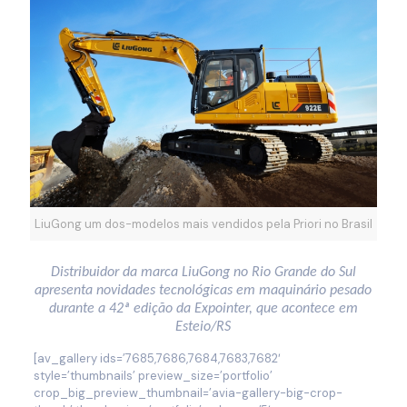
LiuGong um dos-modelos mais vendidos pela Priori no Brasil
Distribuidor da marca LiuGong no Rio Grande do Sul
apresenta novidades tecnológicas em maquinário pesado
durante a 42ª edição da Expointer, que acontece em
Esteio/RS
[av_gallery ids=’7685,7686,7684,7683,7682′
style=’thumbnails’ preview_size=’portfolio’
crop_big_preview_thumbnail=’avia-gallery-big-crop-