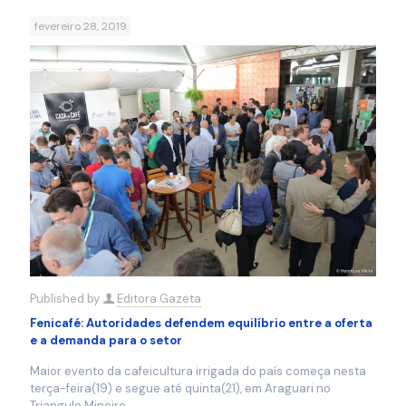
fevereiro 28, 2019
Published by
Editora Gazeta
Fenicafé: Autoridades defendem equilíbrio entre a oferta
e a demanda para o setor
Maior evento da cafeicultura irrigada do país começa nesta
terça-feira(19) e segue até quinta(21), em Araguari no
Triangulo Mineiro